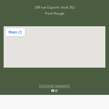
189 rue Dupont, local 352
Pont-Rouge
DEVENIR MEMBRE
Facebook
Instagram
Centre Femmes de Portneuf